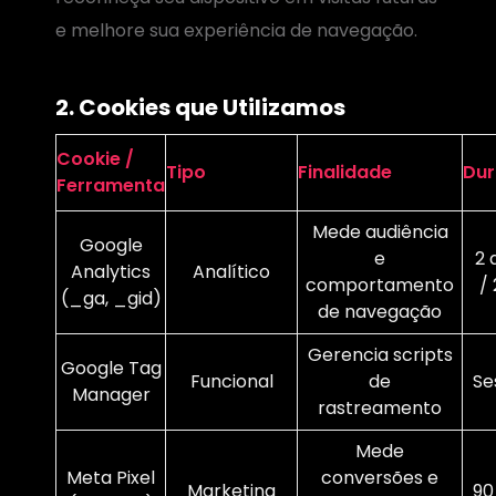
e melhore sua experiência de navegação.
2. Cookies que Utilizamos
Cookie /
Tipo
Finalidade
Du
Ferramenta
Mede audiência
Google
e
2 
Analytics
Analítico
comportamento
/
(_ga, _gid)
de navegação
Gerencia scripts
Google Tag
Funcional
de
Se
Manager
rastreamento
Mede
Meta Pixel
conversões e
Marketing
90