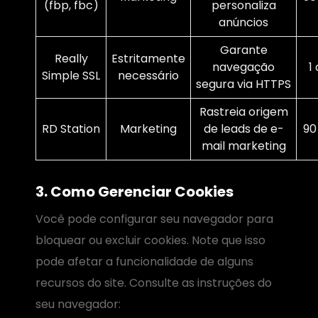
(fbp, fbc)
personaliza
anúncios
Garante
Really
Estritamente
navegação
1
Simple SSL
necessário
segura via HTTPS
Rastreia origem
RD Station
Marketing
de leads de e-
90
mail marketing
3. Como Gerenciar Cookies
Você pode configurar seu navegador para
bloquear ou excluir cookies. Note que isso
pode afetar a funcionalidade de alguns
recursos do site. Consulte as instruções do
seu navegador: